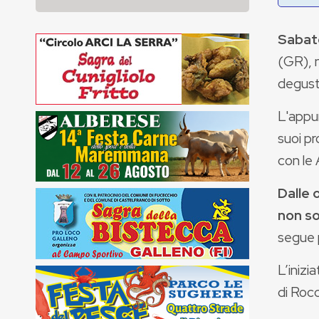
Sabat
(GR), 
degusta
L'appu
suoi pr
con le 
Dalle 
non
so
segue 
L’inizi
di Roc