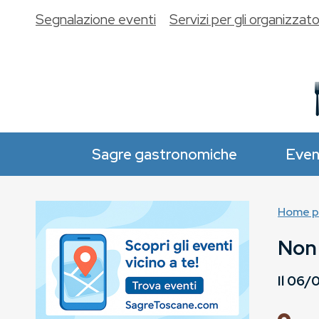
Segnalazione eventi
Servizi per gli organizzato
Sagre gastronomiche
Even
Home p
Non 
Il
06/