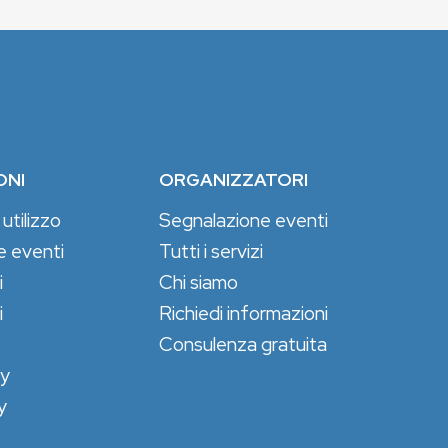
ONI
ORGANIZZATORI
 utilizzo
Segnalazione eventi
e eventi
Tutti i servizi
i
Chi siamo
i
Richiedi informazioni
Consulenza gratuita
cy
y