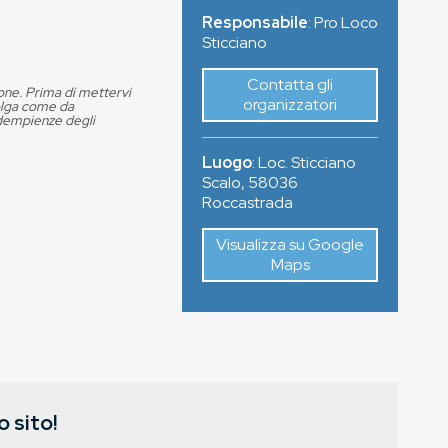
Responsabile
: Pro Loco
Sticciano
Contatta gli
ione. Prima di mettervi
organizzatori
volga come da
adempienze degli
Luogo
:
Loc. Sticciano
Scalo
,
58036
Roccastrada
Visualizza su Google
Maps
 sito!