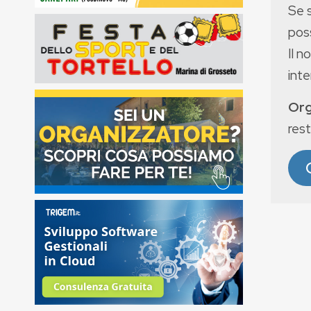
Se 
poss
Il n
int
Org
rest