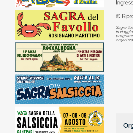
Ingress
© Ripr
Sagre Tos
in viaggio
programma
organizza
Org