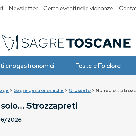
ri
Newsletter
Cerca eventi nelle vicinanze
Contat
ti enogastronomici
Feste e Folclore
age
>
Sagre gastronomiche
>
Grosseto
> Non solo... Stroz
solo... Strozzapreti
06/2026