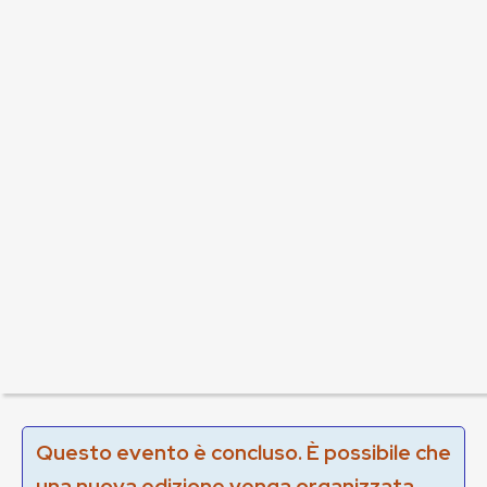
Questo evento è concluso. È possibile che
una nuova edizione venga organizzata