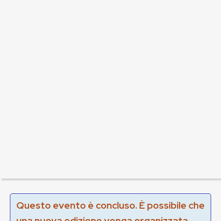
Questo evento è concluso. È possibile che
una nuova edizione venga organizzata