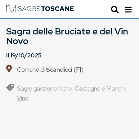
Sagra delle Bruciate e del Vin
Novo
Il
19/10/2025
Comune di
Scandicci
(
FI
)
Sagre gastronomiche
Castagne e Marroni
Vino