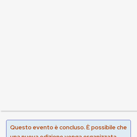
Questo evento è concluso. È possibile che
una nuova edizione venga organizzata