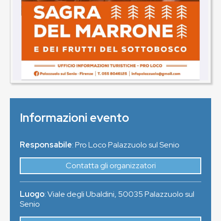
Informazioni evento
Responsabile
: Pro Loco Palazzuolo sul Senio
Contatta gli organizzatori
Luogo
:
Viale degli Ubaldini
,
50035
Palazzuolo sul
Senio