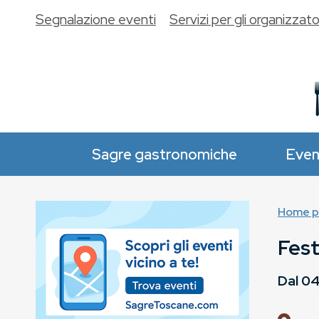
Segnalazione eventi
Servizi per gli organizzato
Sagre gastronomiche
Even
Home p
Fest
Dal
04