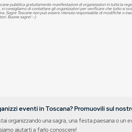
cane pubblica gratuitamente manifestazioni di organizzatori in tutta la reg
, vi consigliamo di contattare gli organizzatori per verificare che tutto si s
. Sagre Toscane non può essere ritenuta responsabile di modifiche o in
tori. Buone sagre! :-)
anizzi eventi in Toscana? Promuovili sul nostro
stai organizzando una sagra, una festa paesana o un 
iamo aiutarti a farlo conoscere!