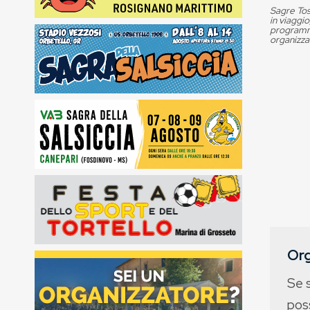
Sagre Tos
in viaggio
programma
organizza
Org
Se 
poss