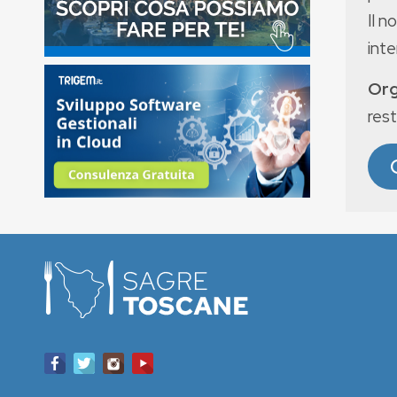
Il n
int
Org
rest