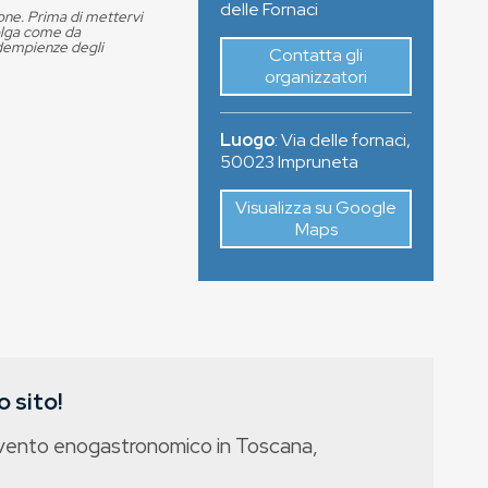
delle Fornaci
ione. Prima di mettervi
volga come da
adempienze degli
Contatta gli
organizzatori
Luogo
:
Via delle fornaci
,
50023
Impruneta
Visualizza su Google
Maps
 sito!
evento enogastronomico in Toscana,