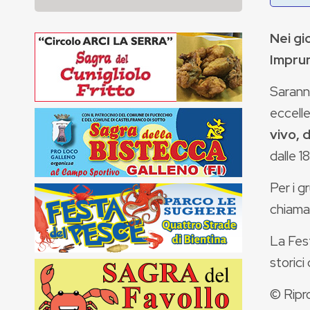
Nei gi
Impru
Saranno
eccell
vivo, 
dalle 1
Per i g
chiama
La Fest
storici
© Ripr