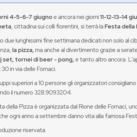
orni 4-5-6-7 giugno
e ancora nei giorni
11-12-13-14 g
neta
, cittadina sui colli fiorentini, si terrà la
Festa della
 due lunghissimi fine settimana dedicati non solo al cib
enza,
la pizza,
ma anche al divertimento grazie a serat
dj set, tornei di beer - pong,
e tanto altro ancora. L
8:30 in via delle Fornaci.
ruppi superiori a 10 persone gli organizzatori consiglian
ndo il numero 328.9093204.
a della Pizza è organizzata dal Rione delle Fornaci, uno
 che ogni anno a settembre danno vita alla famosa Fest
oduzione riservata