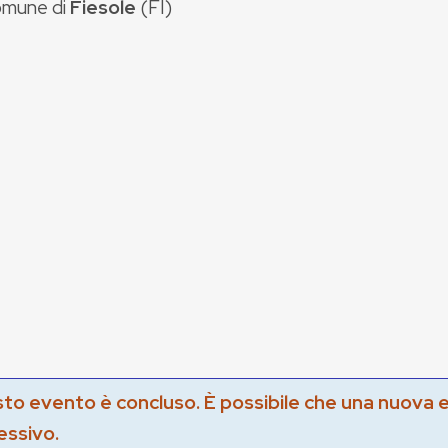
mune di
Fiesole
(
FI
)
to evento è concluso. È possibile che una nuova 
essivo.