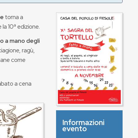
re
torna a
 la 10ª edizione.
o a mano degli
iagione, ragù,
oscane come
sabato a cena
Informazioni
evento