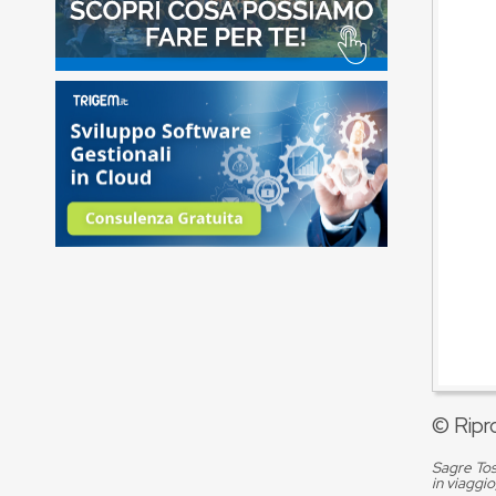
© Ripr
Sagre Tos
in viaggio