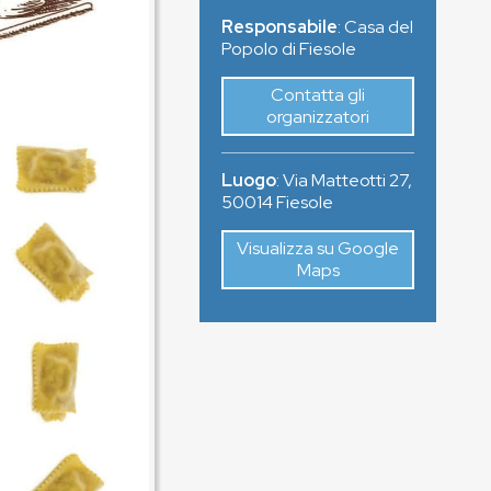
Responsabile
: Casa del
Popolo di Fiesole
Contatta gli
organizzatori
Luogo
:
Via Matteotti 27
,
50014
Fiesole
Visualizza su Google
Maps