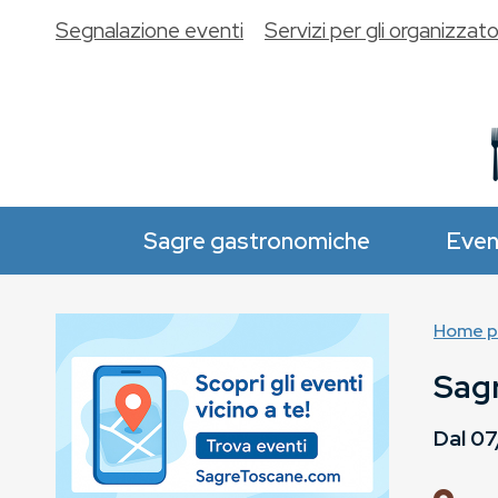
Segnalazione eventi
Servizi per gli organizzato
Sagre gastronomiche
Even
Home p
Sagr
Dal
07