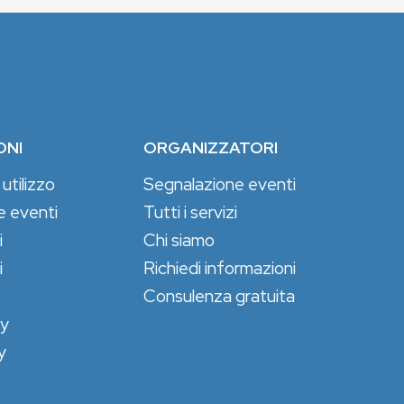
ONI
ORGANIZZATORI
 utilizzo
Segnalazione eventi
e eventi
Tutti i servizi
i
Chi siamo
i
Richiedi informazioni
Consulenza gratuita
cy
y