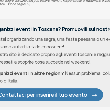
. Sagre Toscane non può essere ritenuta responsabile di modifiche o in
tori. Buone sagre! :-)
anizzi eventi in Toscana? Promuovili sul nostro
stai organizzando una sagra, una festa paesana o un 
iamo aiutarti a farlo conoscere!
ostro sito è dedicato proprio agli eventi toscani e raggiu
eressati a scoprire cosa succede nel weekend.
anizzi eventi in altre regioni?
Nessun problema: colla
o d’Italia.
Contattaci per inserire il tuo evento