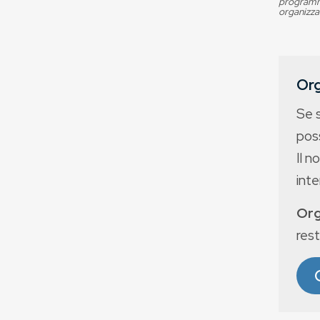
programma
organizza
Org
Se 
poss
Il n
int
Org
rest