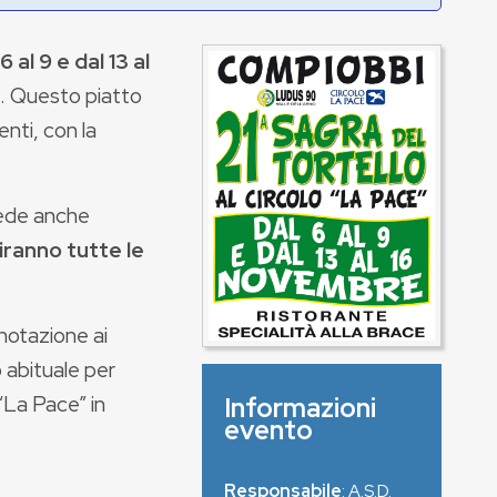
6 al 9 e dal 13 al
. Questo piatto
enti, con la
evede anche
iranno tutte le
enotazione ai
abituale per
“La Pace” in
Informazioni
evento
Responsabile
: A.S.D.