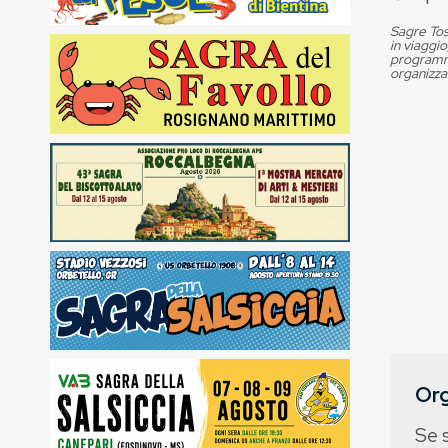
Sagre Tos
in viaggio
programma
organizza
Org
Se 