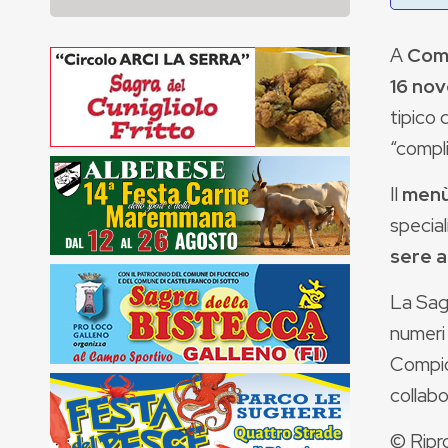
A
Com
16 no
tipico 
“compli
Il
menù 
special
sere a
La Sagr
numeri
Compio
collabo
© Ripr