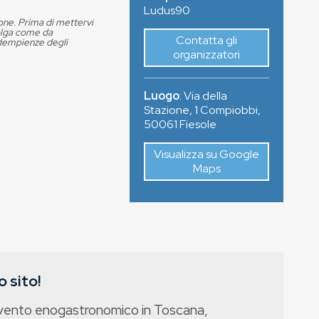
Ludus90
ione. Prima di mettervi
volga come da
Contatta gli
adempienze degli
organizzatori
Luogo
:
Via della
Stazione, 1 Compiobbi
,
50061
Fiesole
Visualizza su Google
Maps
 sito!
evento enogastronomico in Toscana,