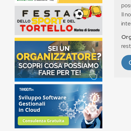
poss
Il n
int
Org
rest