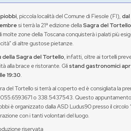
piobbi
, piccola località del Comune di Fiesole (FI),
dal 
vembre
si terrà la 21ª edizione della
Sagra del Tortello
di molte zone della Toscana conquisterà i palati più esig
cità” di altre gustose pietanze.
della Sagra del Tortello
, infatti, oltre ai tortelli pr
ità alla brace e ristorante. Gli
stand gastronomici apr
lle 19:30
.
a del Tortello si terrà al coperto ed è consigliata la pr
 055.6593671 o 338.5437543. Questo appuntamento 
bbi è organizzato dalla ASD Ludus90 presso il circolo 
razione con i tanti volontari del luogo.
oduzione riservata