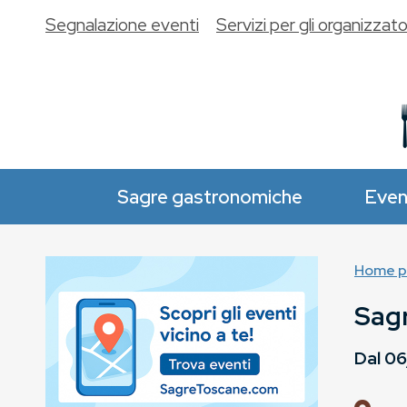
Segnalazione eventi
Servizi per gli organizzato
Sagre gastronomiche
Even
Home p
Sagr
Dal
06