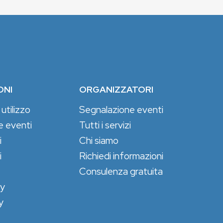
ONI
ORGANIZZATORI
 utilizzo
Segnalazione eventi
e eventi
Tutti i servizi
i
Chi siamo
i
Richiedi informazioni
Consulenza gratuita
cy
y