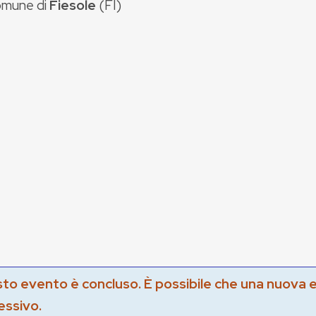
mune di
Fiesole
(
FI
)
to evento è concluso. È possibile che una nuova 
essivo.