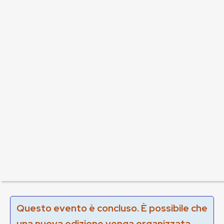
Questo evento è concluso. È possibile che
una nuova edizione venga organizzata