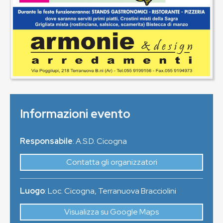
Informazioni evento
Responsabile
: A.S.D. Cicogna
Contatta gli organizzatori
Luogo
:
Loc. Cicogna
,
Terranuova Bracciolini
Visualizza su Google Maps