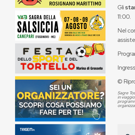
Gli
sta
11:00.
Nel cor
assist
Progra
Ingress
© Ripr
Sagre Tos
in viaggio
programma
organizza