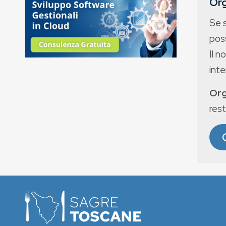
Org
Se 
poss
Il n
int
Org
rest