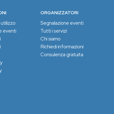
ONI
ORGANIZZATORI
 utilizzo
Segnalazione eventi
e eventi
Tutti i servizi
i
Chi siamo
i
Richiedi informazioni
Consulenza gratuita
cy
y