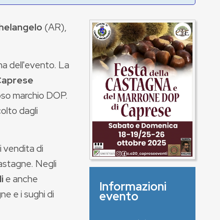
helangelo
(AR),
ma dell'evento. La
Caprese
ioso marchio DOP.
olto dagli
 vendita di
castagne. Negli
i
e anche
Informazioni
e e i sughi di
evento