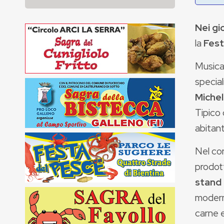
Nei gi
la
Fest
Musica,
special
Miche
Tipico 
abitant
Nel cor
prodott
stand
moderne
carne e