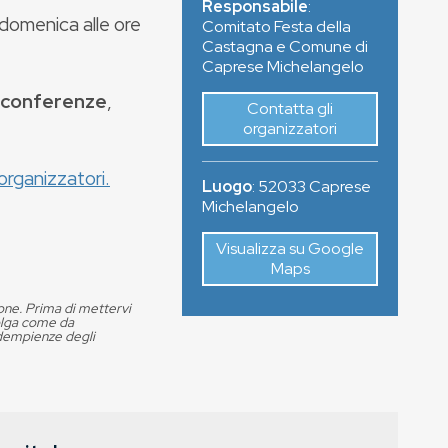
Responsabile
:
a domenica alle ore
Comitato Festa della
Castagna e Comune di
Caprese Michelangelo
conferenze
,
Contatta gli
organizzatori
organizzatori.
Luogo
:
52033
Caprese
Michelangelo
Visualizza su Google
Maps
ione. Prima di mettervi
volga come da
adempienze degli