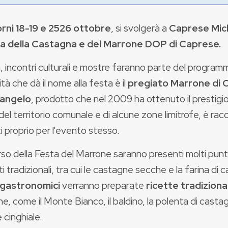
orni 18-19 e 2526 ottobre
, si svolgerà a
Caprese Mic
a della Castagna e del Marrone DOP di Caprese
.
 incontri culturali e mostre faranno parte del program
ità che dà il nome alla festa è il
pregiato Marrone di 
langelo
, prodotto che nel 2009 ha ottenuto il prestig
del territorio comunale e di alcune zone limitrofe, è racc
i proprio per l'evento stesso.
so della Festa del Marrone saranno presenti molti punti
i tradizionali, tra cui le castagne secche e la farina di 
 gastronomici
verranno preparate
ricette tradizional
, come il Monte Bianco, il baldino, la polenta di castagn
 cinghiale.