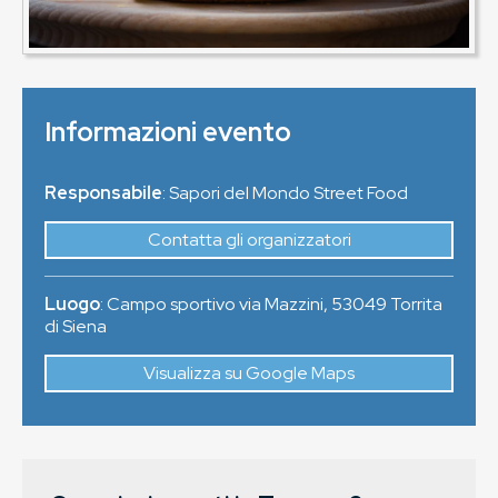
Informazioni evento
Responsabile
: Sapori del Mondo Street Food
Contatta gli organizzatori
Luogo
:
Campo sportivo via Mazzini
,
53049
Torrita
di Siena
Visualizza su Google Maps