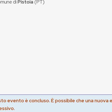
mune di
Pistoia
(
PT
)
to evento è concluso. È possibile che una nuova 
essivo.