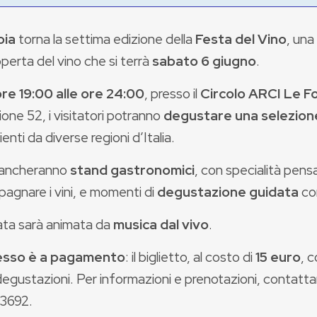
oia
torna la settima edizione della
Festa del Vino
, una
operta del vino che si terrà
sabato 6 giugno
.
ore 19:00 alle ore 24:00
, presso il
Circolo ARCI Le F
one 52, i visitatori potranno
degustare una selezione 
enti da diverse regioni d’Italia.
ancheranno
stand gastronomici
, con specialità pens
agnare i vini, e momenti di
degustazione guidata
co
ata sarà animata da
musica dal vivo
.
esso è a pagamento
: il biglietto, al costo di
15 euro
, 
degustazioni. Per informazioni e prenotazioni, contatta
93692.