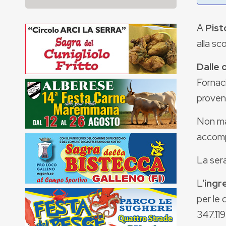
A
Pist
alla sc
Dalle 
Fornaci
proveni
Non m
accomp
La ser
L'
ingr
per le 
347.11