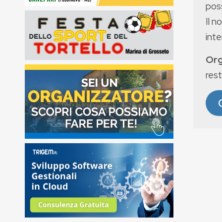
poss
Il n
int
Org
rest