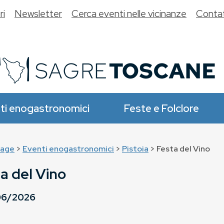
ri
Newsletter
Cerca eventi nelle vicinanze
Contat
ti enogastronomici
Feste e Folclore
age
>
Eventi enogastronomici
>
Pistoia
> Festa del Vino
a del Vino
06/2026