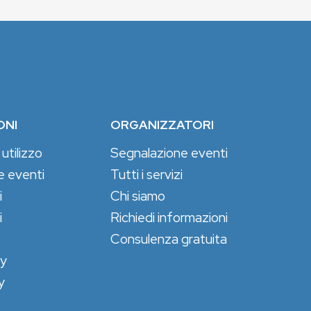
ONI
ORGANIZZATORI
 utilizzo
Segnalazione eventi
e eventi
Tutti i servizi
i
Chi siamo
i
Richiedi informazioni
Consulenza gratuita
cy
y