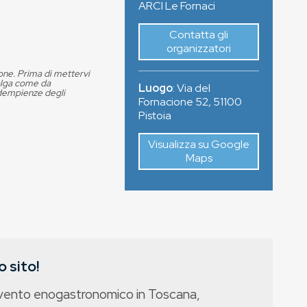
ARCI Le Fornaci
Contatta gli
organizzatori
ione. Prima di mettervi
volga come da
Luogo
:
Via del
adempienze degli
Fornacione 52
,
51100
Pistoia
Visualizza su Google
Maps
 sito!
evento enogastronomico in Toscana,