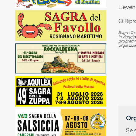
L’even
© Ripr
Sagre Tos
in viaggio
programma
organizza
Org
Se 