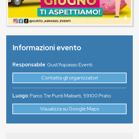
Informazioni evento
Responsabile
: Gust’Aspasso Eventi
Contatta gli organizzatori
Luogo
:
Parco Tre Punti Maliseti
,
59100
Prato
Visualizza su Google Maps