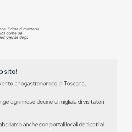
ione. Prima di mettervi
volga come da
adempienze degli
 sito!
evento enogastronomico in Toscana,
nge ogni mese decine di migliaia di visitatori
boriamo anche con portali locali dedicati al