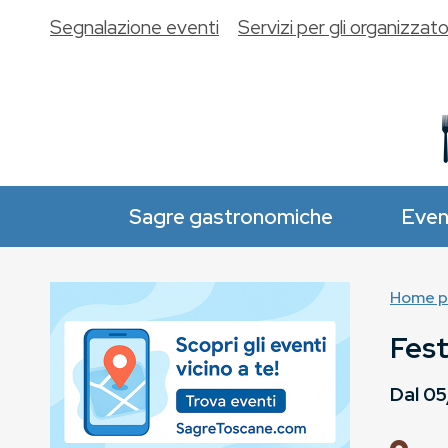
Segnalazione eventi
Servizi per gli organizzato
Sagre gastronomiche
Even
Home p
Fest
Dal
05