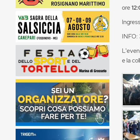
ore
12:
Ingress
INFO:
L'event
e la co