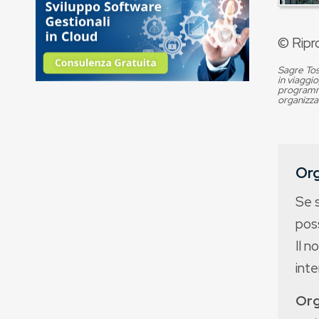
© Ripr
Sagre Tos
in viaggio
programma
organizza
Org
Se 
poss
Il n
int
Org