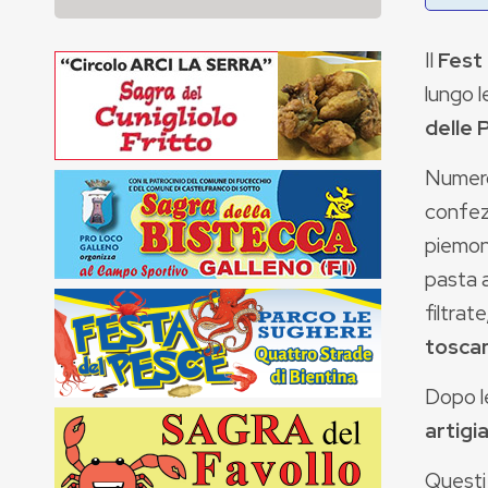
Il
Fest
lungo l
delle 
Numeros
confezi
piemont
pasta a
filtrate
toscan
Dopo le
artigi
Questi 