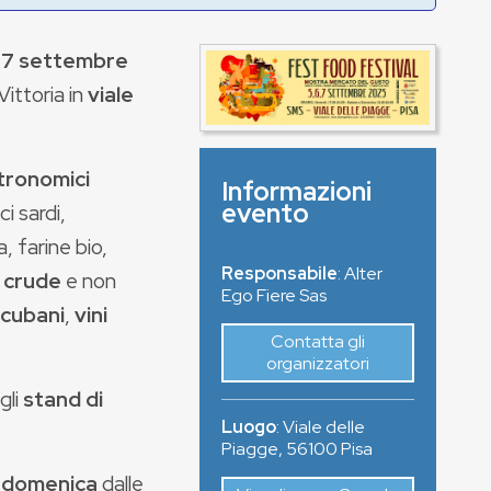
a 7 settembre
Vittoria in
viale
stronomici
Informazioni
evento
i sardi,
, farine bio,
Responsabile
: Alter
e crude
e non
Ego Fiere Sas
 cubani
,
vini
Contatta gli
organizzatori
gli
stand di
Luogo
:
Viale delle
Piagge
,
56100
Pisa
 domenica
dalle