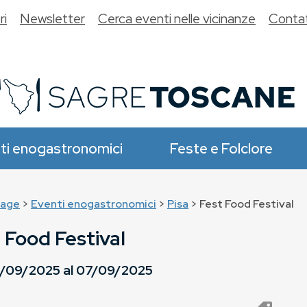
ri
Newsletter
Cerca eventi nelle vicinanze
Contat
ti enogastronomici
Feste e Folclore
age
>
Eventi enogastronomici
>
Pisa
> Fest Food Festival
 Food Festival
/09/2025
al
07/09/2025