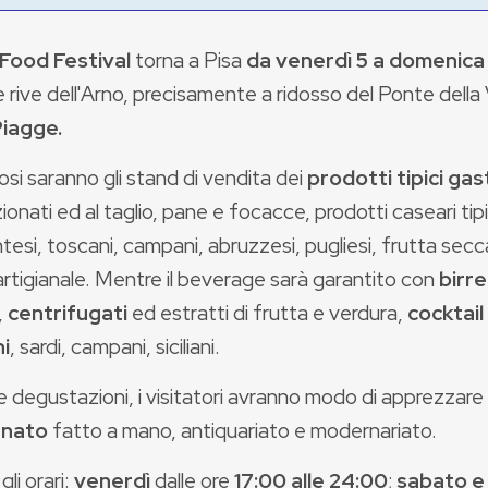
 Food Festival
torna a Pisa
da venerdì 5 a domenic
e rive dell'Arno, precisamente a ridosso del Ponte della 
Piagge.
i saranno gli stand di vendita dei
prodotti tipici ga
onati ed al taglio, pane e focacce, prodotti caseari tipic
esi, toscani, campani, abruzzesi, pugliesi, frutta secca
rtigianale. Mentre il beverage sarà garantito con
birr
,
centrifugati
ed estratti di frutta e verdura,
cocktail
i
, sardi, campani, siciliani.
 degustazioni, i visitatori avranno modo di apprezzare 
anato
fatto a mano, antiquariato e modernariato.
gli orari:
venerdì
dalle ore
17:00 alle 24:00
;
sabato e