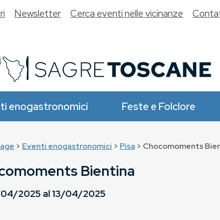
ri
Newsletter
Cerca eventi nelle vicinanze
Contat
ti enogastronomici
Feste e Folclore
age
>
Eventi enogastronomici
>
Pisa
> Chocomoments Bien
comoments Bientina
/04/2025
al
13/04/2025