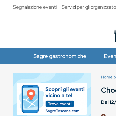
Segnalazione eventi
Servizi per gli organizzato
Sagre gastronomiche
Even
Home p
Cho
Dal
12