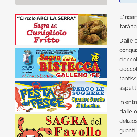
E' ripar
farà ta
Dalle 
conquis
cioccol
cioccol
tantiss
aspett
In entr
dalle o
delizio
guanti 