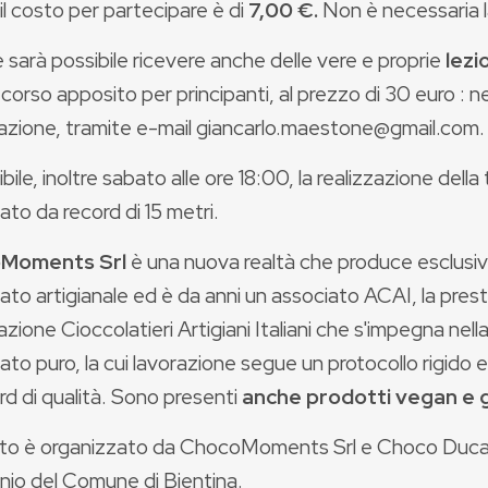
 il costo per partecipare è di
7,00
€.
Non è necessaria l
sarà possibile ricevere anche delle vere e proprie
lezi
corso apposito per principanti, al prezzo di 30 euro : n
azione, tramite e-mail giancarlo.maestone@gmail.com.
bile, inoltre sabato alle ore 18:00, la realizzazione della
ato da record di 15 metri.
Moments Srl
è una nuova realtà che produce esclus
ato artigianale ed è da anni un associato ACAI, la prest
zione Cioccolatieri Artigiani Italiani che s'impegna nel
ato puro, la cui lavorazione segue un protocollo rigido e
d di qualità. Sono presenti
anche prodotti vegan e g
to è organizzato da ChocoMoments Srl e Choco Ducale
nio
del Comune di Bientina.