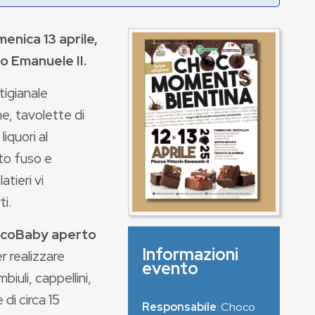
enica 13 aprile,
io Emanuele II.
tigianale
ne, tavolette di
iquori al
ato fuso e
tieri vi
i.
coBaby aperto
Informazioni
r realizzare
evento
iuli, cappellini,
 di circa 15
Responsabile
: Choco