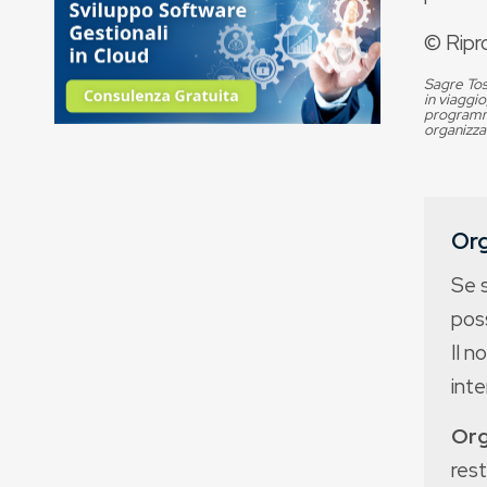
© Ripr
Sagre Tos
in viaggio
programma
organizza
Org
Se 
poss
Il n
int
Org
rest