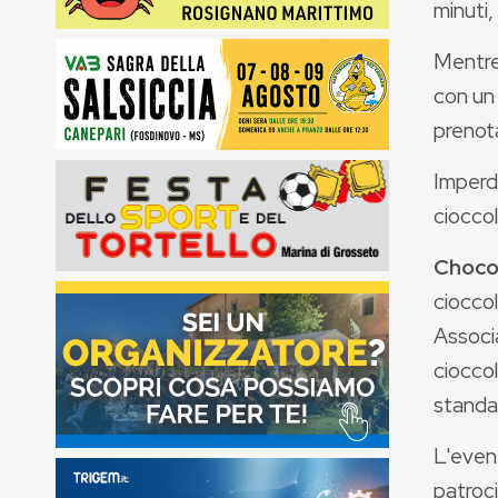
minuti,
Mentre 
con un
prenot
Imperdi
cioccol
Choco
cioccol
Associa
cioccol
standar
L'even
patroci