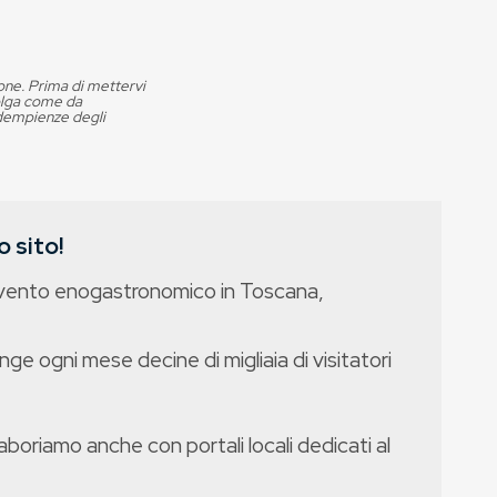
ione. Prima di mettervi
volga come da
adempienze degli
 sito!
evento enogastronomico in Toscana,
nge ogni mese decine di migliaia di visitatori
boriamo anche con portali locali dedicati al