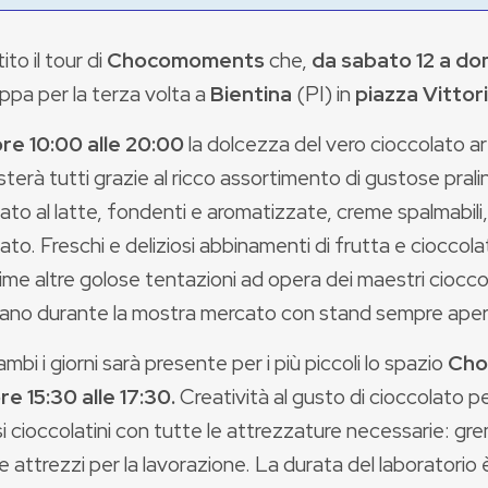
tito il tour di
Chocomoments
che,
da sabato 12 a dom
ppa per la terza volta a
Bientina
(PI) in
piazza Vittor
ore 10:00 alle 20:00
la dolcezza del vero cioccolato ar
terà tutti grazie al ricco assortimento di gustose prali
ato al latte, fondenti e aromatizzate, creme spalmabili, l
ato. Freschi e deliziosi abbinamenti di frutta e cioccol
ime altre golose tentazioni ad opera dei maestri cioccola
ano durante la mostra mercato con stand sempre apert
ambi i giorni sarà presente per i più piccoli lo spazio
Cho
re 15:30 alle 17:30.
Creatività al gusto di cioccolato pe
si cioccolatini con tutte le attrezzature necessarie: gremb
e attrezzi per la lavorazione. La durata del laboratorio è