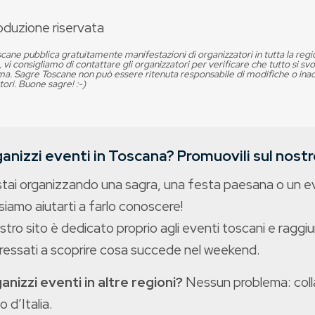
oduzione riservata
cane pubblica gratuitamente manifestazioni di organizzatori in tutta la reg
, vi consigliamo di contattare gli organizzatori per verificare che tutto si s
. Sagre Toscane non può essere ritenuta responsabile di modifiche o in
tori. Buone sagre! :-)
anizzi eventi in Toscana? Promuovili sul nostro
stai organizzando una sagra, una festa paesana o un 
iamo aiutarti a farlo conoscere!
ostro sito è dedicato proprio agli eventi toscani e raggiu
eressati a scoprire cosa succede nel weekend.
anizzi eventi in altre regioni?
Nessun problema: colla
o d’Italia.