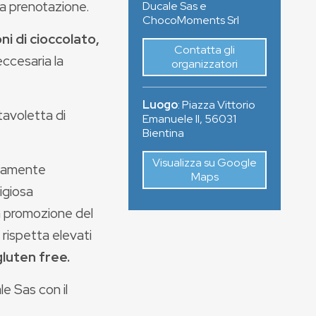
a prenotazione.
Ducale Sas e
ChocoMoments Srl
oni di cioccolato,
Contatta gli
eccesaria la
organizzatori
Luogo
:
Piazza Vittorio
 tavoletta di
Emanuele II
,
56031
Bientina
Visualizza su Google
ivamente
Maps
igiosa
la promozione del
 rispetta elevati
luten free.
 Sas con il