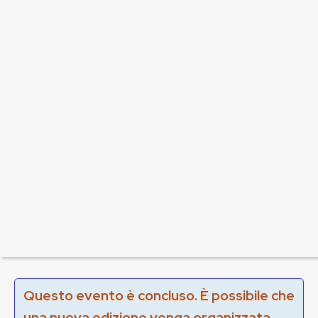
Questo evento è concluso. È possibile che
una nuova edizione venga organizzata