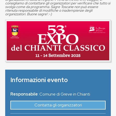
consigliamo di contattare gli organizzatori per verificare che tutto si
svolga come da programma. Sagre Toscane non può essere
ritenuta responsabile di modifiche o inadempienze degli
organizzatori. Buone sagre! :-)
Informazioni evento
Responsabile
: Comune di Greve in Chianti
Contatta gli organizzatori