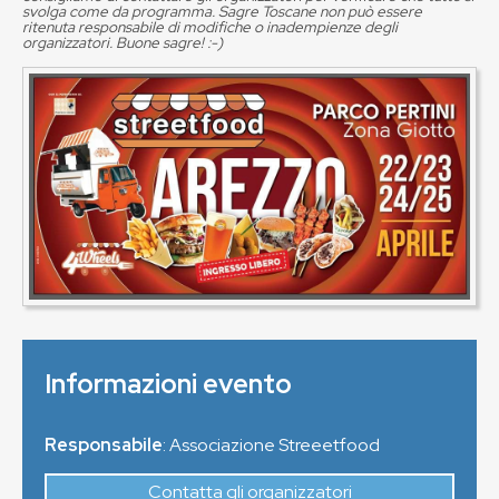
svolga come da programma. Sagre Toscane non può essere
ritenuta responsabile di modifiche o inadempienze degli
organizzatori. Buone sagre! :-)
Informazioni evento
Responsabile
: Associazione Streeetfood
Contatta gli organizzatori