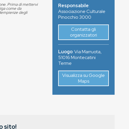
ione. Prima di mettervi
Responsabile
:
volga come da
Associazione Culturale
adempienze degli
Pinocchio 3000
Contatta gli
organizzatori
Luogo
:
Via Marruota
,
51016
Montecatini
Terme
Visualizza su Google
Maps
 sito!