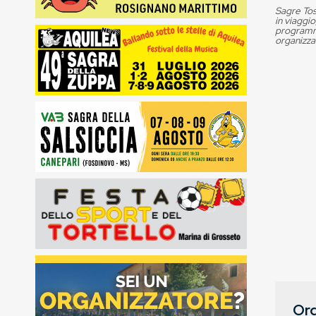
Sagre Tos
in viaggio
programma
organizza
Org