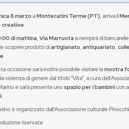
ica 8 marzo
a
Montecatini Terme (PT)
, arriva il
Mer
 creative
.
9:00 di mattina
,
Via Marruota
si riempirà di bancarell
le scoprire prodotti di
artigianato
,
antiquariato
,
coll
ge
.
ta occasione sarà inoltre possibile visitare la
mostra f
la violenza di genere dal titolo "Vita", a cura dell'Asso
Marino e sarà presente uno
spazio per i bambini
con a
i.
atino è organizzato dall'Associazione culturale Pinocc
oduzione riservata