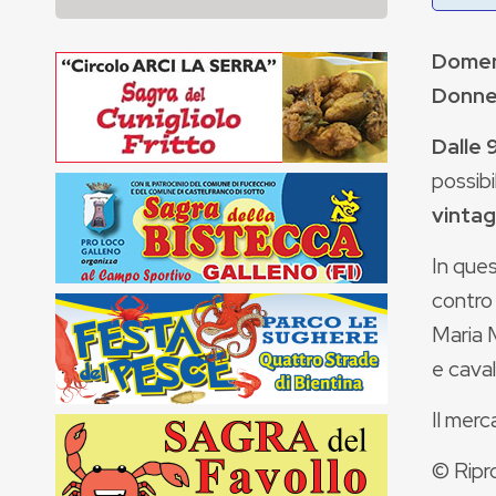
Domen
Donne
Dalle 
possibi
vinta
In ques
contro 
Maria 
e cavall
Il merc
© Ripr