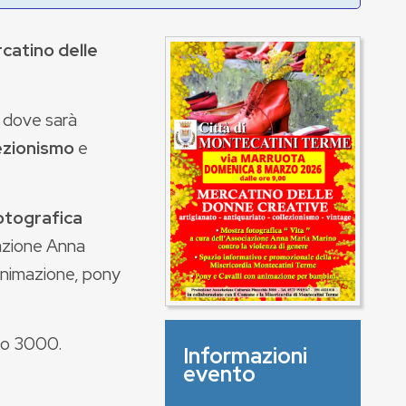
catino delle
e dove sarà
ezionismo
e
otografica
ciazione Anna
nimazione, pony
hio 3000.
Informazioni
evento