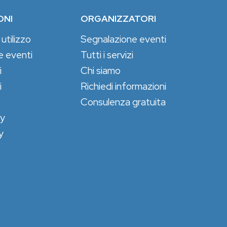
ONI
ORGANIZZATORI
 utilizzo
Segnalazione eventi
e eventi
Tutti i servizi
i
Chi siamo
i
Richiedi informazioni
Consulenza gratuita
cy
y