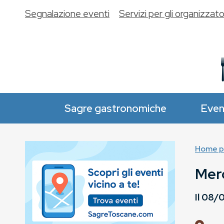
Segnalazione eventi
Servizi per gli organizzato
Sagre gastronomiche
Even
Home p
Merc
Il
08/