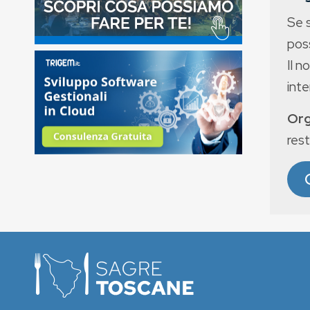
Se 
poss
Il n
int
Org
rest