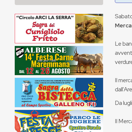
Sabato
Merca
Le ban
avvento
verdure
Il merc
dall'Ar
Da lugl
Il Merc