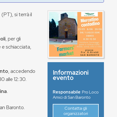
PT), si terrà il
oli
, per gli
 e schiacciata,
onto
, accedendo
Informazioni
evento
30 alle 12:30.
ina
.
Responsabile
: Pro Loco
Amici di San Baronto
San Baronto.
Contatta gli
organizzatori