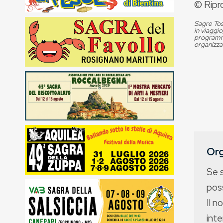
© Ripr
Sagre Tos
in viaggio
programma
organizza
Org
Se 
poss
Il n
int