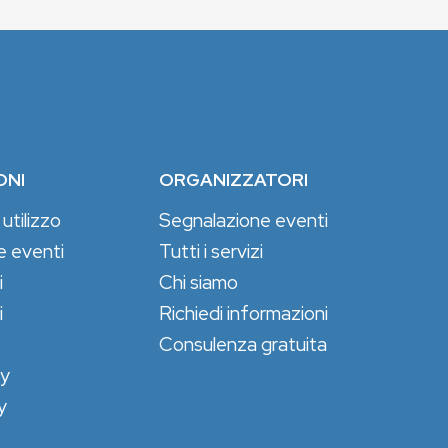
ONI
ORGANIZZATORI
 utilizzo
Segnalazione eventi
e eventi
Tutti i servizi
i
Chi siamo
i
Richiedi informazioni
Consulenza gratuita
cy
y