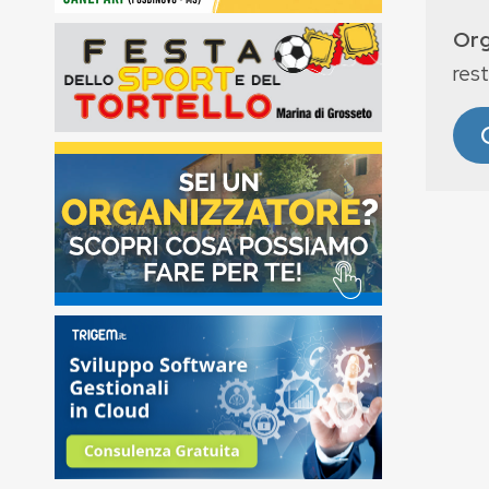
Org
rest