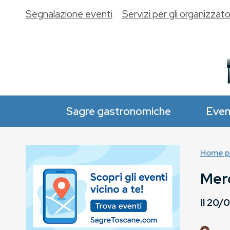
Segnalazione eventi
Servizi per gli organizzato
Sagre gastronomiche
Even
Home p
Merc
Il
20/