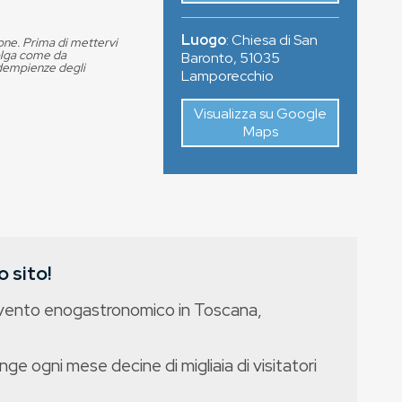
Luogo
:
Chiesa di San
ione. Prima di mettervi
volga come da
Baronto
,
51035
adempienze degli
Lamporecchio
Visualizza su Google
Maps
 sito!
evento enogastronomico in Toscana,
nge ogni mese decine di migliaia di visitatori