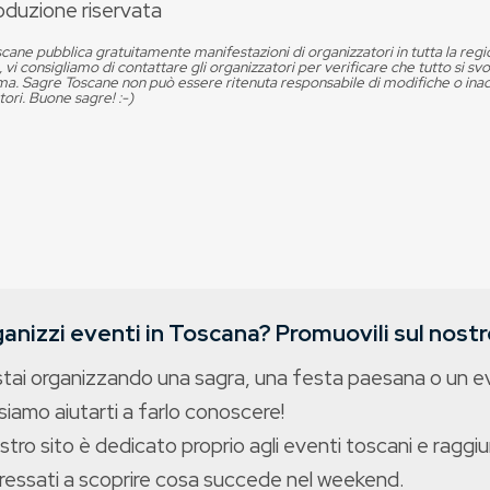
oduzione riservata
cane pubblica gratuitamente manifestazioni di organizzatori in tutta la reg
, vi consigliamo di contattare gli organizzatori per verificare che tutto si s
. Sagre Toscane non può essere ritenuta responsabile di modifiche o in
tori. Buone sagre! :-)
anizzi eventi in Toscana? Promuovili sul nostro
stai organizzando una sagra, una festa paesana o un 
iamo aiutarti a farlo conoscere!
ostro sito è dedicato proprio agli eventi toscani e raggiu
eressati a scoprire cosa succede nel weekend.