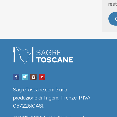
rest
SagreToscane.com è una
produzione di Trigem, Firenze. P.IVA
05722610481.