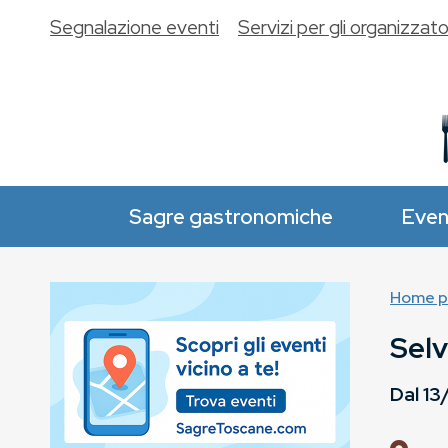
Segnalazione eventi
Servizi per gli organizzato
Sagre gastronomiche
Even
Home p
Sel
Dal
13