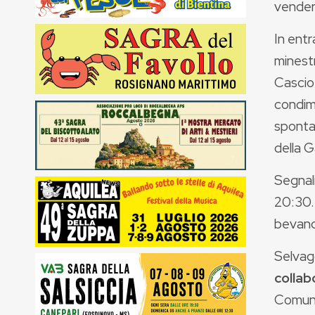
vendera
In entr
minestr
Cascio 
condim
spontan
della 
Segnali
20:30. 
bevand
Selvag
collab
Comuni