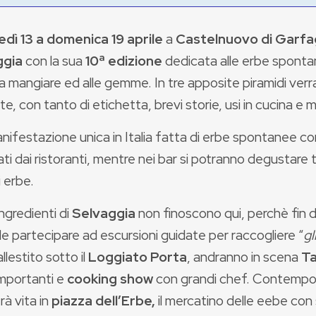
edì 13 a domenica 19 aprile
a
Castelnuovo di Garf
ggia
con la sua
10ª edizione
dedicata alle erbe spontan
da mangiare ed alle gemme. In tre apposite piramidi verr
te, con tanto di etichetta, brevi storie, usi in cucina e m
nifestazione unica in Italia fatta di erbe spontanee c
ti dai ristoranti, mentre nei bar si potranno degustare 
 erbe.
ingredienti di
Selvaggia
non finoscono qui, perchè fin d
le partecipare ad escursioni guidate per raccogliere “
gl
allestito sotto il
Loggiato Porta
, andranno in scena
Ta
importanti e
cooking show
con grandi chef. Contemp
à vita in
piazza dell’Erbe,
il mercatino delle eebe con