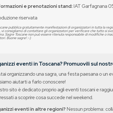
formazioni e prenotazioni stand:
IAT Garfagnana 05
oduzione riservata
cane pubblica gratuitamente manifestazioni di organizzatori in tutta la reg
, vi consigliamo di contattare gli organizzatori per verificare che tutto si s
. Sagre Toscane non può essere ritenuta responsabile di modifiche o in
tori. Buone sagre! :-)
anizzi eventi in Toscana? Promuovili sul nostro
stai organizzando una sagra, una festa paesana o un 
iamo aiutarti a farlo conoscere!
ostro sito è dedicato proprio agli eventi toscani e raggiu
eressati a scoprire cosa succede nel weekend.
anizzi eventi in altre regioni?
Nessun problema: colla