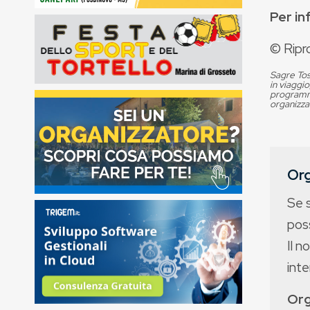
Per in
© Ripr
Sagre Tos
in viaggio
programma
organizza
Org
Se 
poss
Il n
int
Org