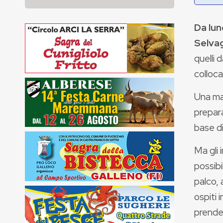
Da lun
Selva
quelli 
colloca
Una ma
prepara
base di
Ma gli 
possibi
palco, 
ospiti 
prender