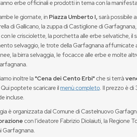
nno erbe officinali e prodotti in tema con la manifest
ambe le giornate, in
Piazza Umberto I,
sarà possibile a
ella di Gallicano, la zuppa di Castiglione di Garfagnana,
con le crisciolette, la porchetta alle erbe selvatiche, il s
ento selvaggio, le trote della Garfagnana affumicate a
ee, la birra selvaggia, le focacce alle erbe e molte alt
Garfagnana.
amo inoltre la
"Cena dei Cento Erbi"
che si terrà
vene
Qui poptete scaricare il
menù completo
. Il prezzo è d
e incluse.
gia è organizzata dal Comune di Castelnuovo Garfag
orazione
con l’ideatore Fabrizio Diolaiuti, la Regione 
 Garfagnana.