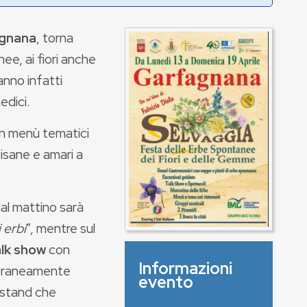
agnana
, torna
ee, ai fiori anche
anno infatti
edici.
on menù tematici
tisane e amari a
al mattino sarà
i erbi
”, mentre sul
lk show
con
Informazioni
oraneamente
evento
 stand che