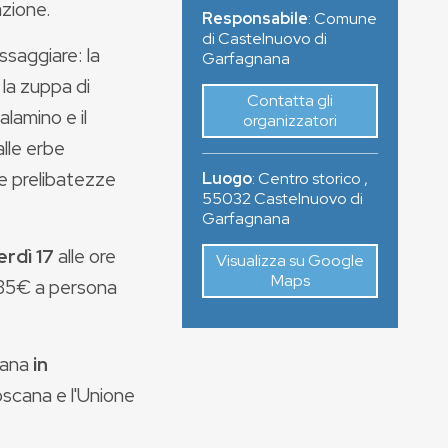
azione.
Responsabile
: Comune
di Castelnuovo di
ssaggiare: la
Garfagnana
 la zuppa di
Contatta gli
alamino e il
organizzatori
lle erbe
re prelibatezze
Luogo
:
Centro storico
,
55032
Castelnuovo di
Garfagnana
rdì 17
alle ore
Visualizza su Google
Maps
i 35€ a persona
nana
in
Toscana e l'Unione