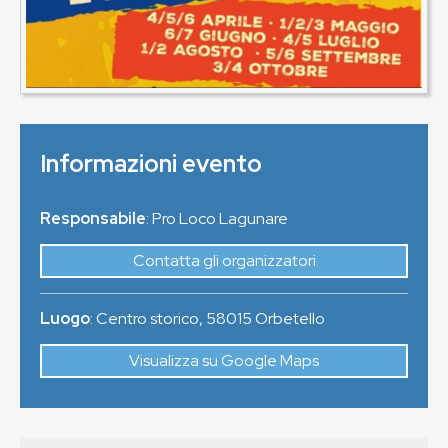
Informazioni evento
Responsabile
: Pro Loco Lagunare
Contatta gli organizzatori
Luogo
:
Centro storico
,
58015
Orbetello
Visualizza su Google Maps