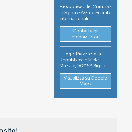
Responsabile
: Comune
di Signa e Ass.ne Scambi
Internazionali
Contatta gli
organizzatori
Luogo
:
Piazza della
Repubblica e Viale
Mazzini
,
50058
Signa
Visualizza su Google
Maps
 sito!