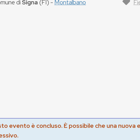
mune di
Signa
(
FI
) -
Montalbano
Fi
to evento è concluso. È possibile che una nuova 
essivo.