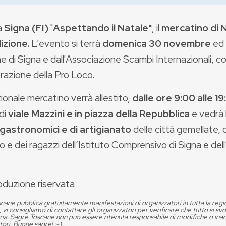
a
Signa (FI)
"
Aspettando il Natale"
, il
mercatino di 
izione.
L'evento si terrà
domenica 30 novembre
ed 
di Signa e dall'Associazione Scambi Internazionali, co
razione della Pro Loco.
izionale mercatino verrà allestito,
dalle ore 9:00 alle 1
 di
viale Mazzini e in piazza della Repubblica
e vedrà 
gastronomici e di artigianato
delle città gemellate, 
io e dei ragazzi dell’Istituto Comprensivo di Signa e de
oduzione riservata
cane pubblica gratuitamente manifestazioni di organizzatori in tutta la reg
, vi consigliamo di contattare gli organizzatori per verificare che tutto si s
. Sagre Toscane non può essere ritenuta responsabile di modifiche o in
tori. Buone sagre! :-)