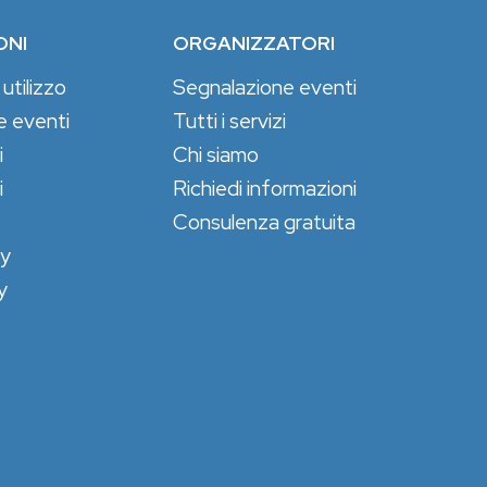
ONI
ORGANIZZATORI
 utilizzo
Segnalazione eventi
e eventi
Tutti i servizi
i
Chi siamo
i
Richiedi informazioni
Consulenza gratuita
cy
y