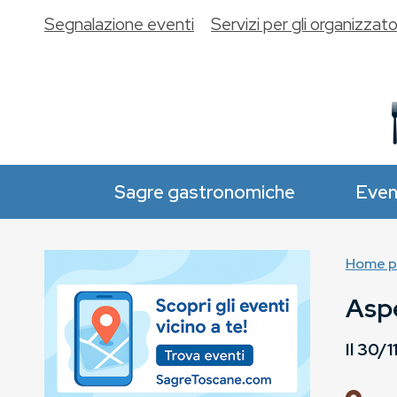
Segnalazione eventi
Servizi per gli organizzato
Sagre gastronomiche
Even
Home p
Aspe
Il
30/1