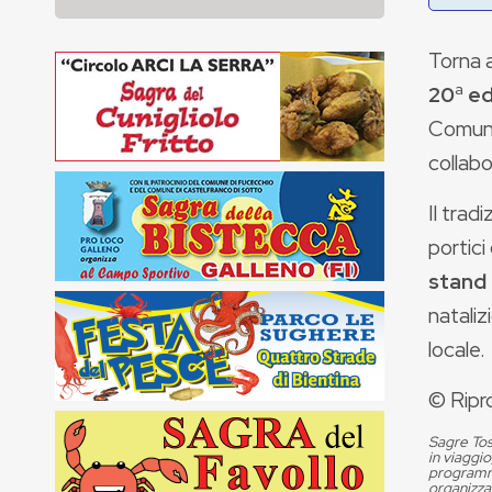
Torna 
20
ª
ed
Comune 
collabo
Il trad
portici
stand 
nataliz
locale.
© Ripr
Sagre Tos
in viaggio
programma
organizza