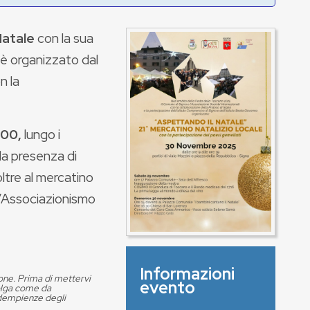
Natale
con la sua
è organizzato dal
n la
9:00,
lungo i
la presenza di
oltre al mercatino
ll’Associazionismo
Informazioni
ione. Prima di mettervi
evento
volga come da
adempienze degli