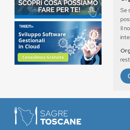
Se 
poss
Il n
int
Org
rest