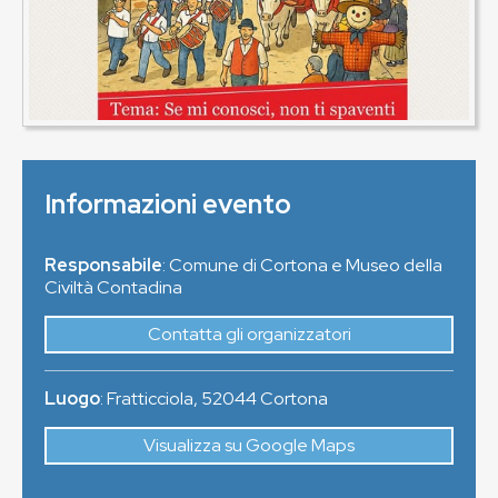
Informazioni evento
Responsabile
: Comune di Cortona e Museo della
Civiltà Contadina
Contatta gli organizzatori
Luogo
:
Fratticciola
,
52044
Cortona
Visualizza su Google Maps