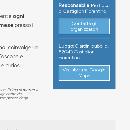
Responsabile
: Pro Loco
di Castiglion Fiorentino
mente
ogni
Contatta gli
l mese
presso
i
organizzatori
Luogo
:
Giardini pubblici
,
ino
, coinvolge un
52043
Castiglion
 Toscana e
Fiorentino
e curiosi.
Visualizza su Google
Maps
ione. Prima di mettervi
volga come da
adempienze degli