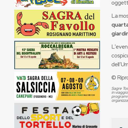
oggetti
La mos
quart
giardi
L'even
cospicu
dell’Um
© Ripr
Sagre Tos
in viaggio
programma
organizza