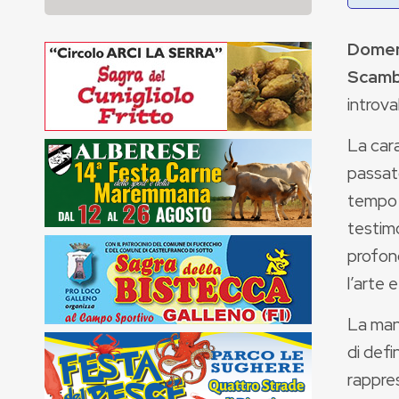
Domen
Scambi
introvab
La cara
passato
tempo p
testim
profond
l’arte e
La man
di defi
rappres