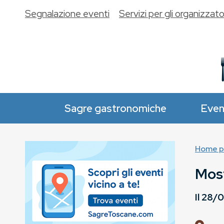
Segnalazione eventi
Servizi per gli organizzato
Sagre gastronomiche
Even
Home p
Most
Il
28/