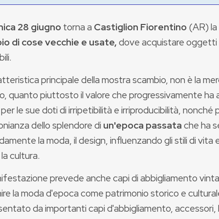
ica 28 giugno
torna a
Castiglion Fiorentino
(AR) la
o di cose vecchie e usate,
dove acquistare oggetti 
ili.
tteristica principale della mostra scambio, non è la merc
, quanto piuttosto il valore che progressivamente ha a
er le sue doti di irripetibilità e irriproducibilità, nonché
onianza dello splendore di
un'epoca passata
che ha 
amente la moda, il design, influenzando gli stili di vita e
 la cultura.
ifestazione prevede anche capi di abbigliamento vinta
nire la moda d'epoca come patrimonio storico e cultura
entato da importanti capi d'abbigliamento, accessori, bi