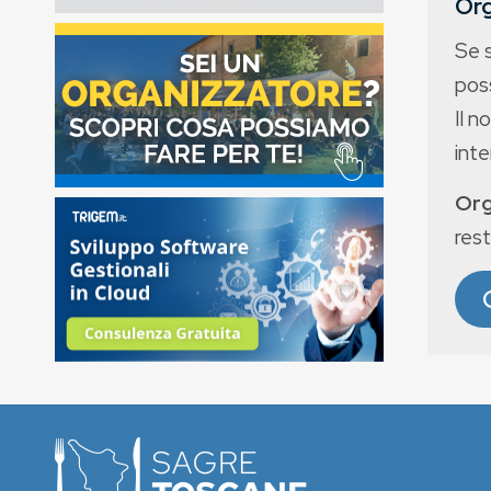
Org
Se 
poss
Il n
int
Org
rest