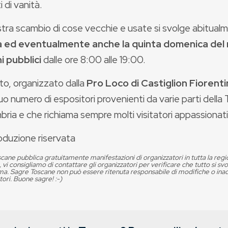
 di vanità.
tra scambio di cose vecchie e usate
si svolge abitual
a ed eventualmente anche la quinta domenica de
ni pubblici
dalle ore 8:00 alle 19:00.
to, organizzato dalla
Pro Loco di Castiglion Fiorent
o numero di espositori provenienti da varie parti della
bria e che richiama sempre molti visitatori appassionati 
oduzione riservata
cane pubblica gratuitamente manifestazioni di organizzatori in tutta la reg
, vi consigliamo di contattare gli organizzatori per verificare che tutto si s
. Sagre Toscane non può essere ritenuta responsabile di modifiche o in
tori. Buone sagre! :-)