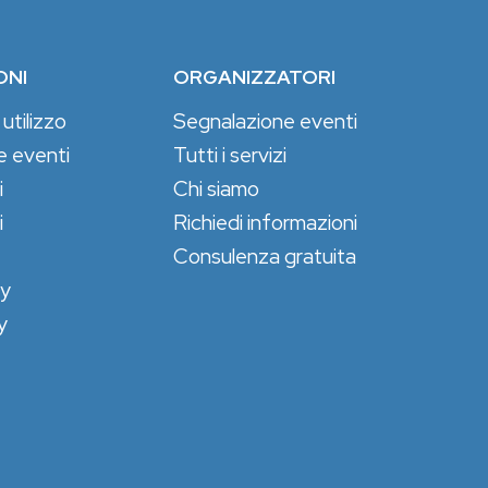
ONI
ORGANIZZATORI
 utilizzo
Segnalazione eventi
e eventi
Tutti i servizi
i
Chi siamo
i
Richiedi informazioni
Consulenza gratuita
cy
y