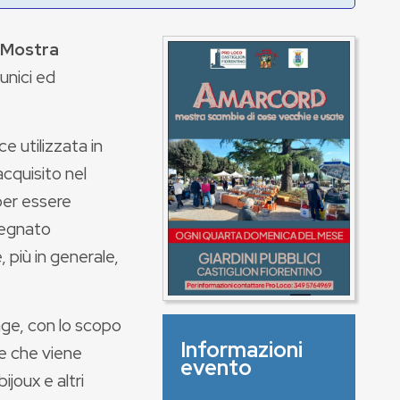
Mostra
unici ed
e utilizzata in
cquisito nel
 per essere
segnato
, più in generale,
ge, con lo scopo
Informazioni
le che viene
evento
joux e altri