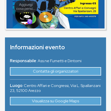
Informazioni evento
Responsabile
: Ass.ne Fumetti e Dintorni
Contatta gli organizzatori
Luogo
:
Centro Affari e Congressi, Via L. Spallanzani
23
,
52100
Arezzo
Visualizza su Google Maps