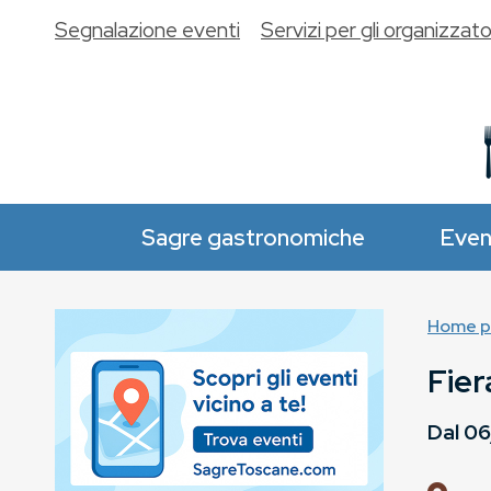
Segnalazione eventi
Servizi per gli organizzato
Sagre gastronomiche
Even
Home p
Fier
Dal
06