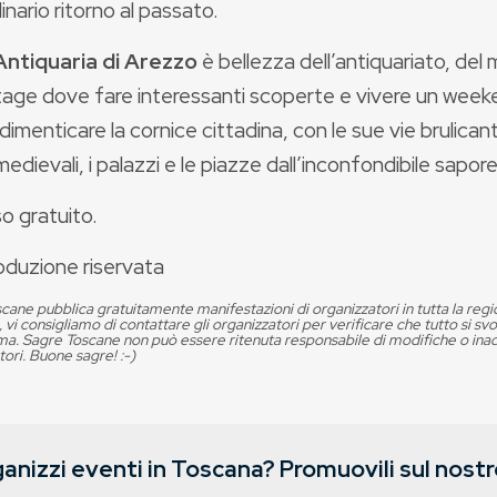
inario ritorno al passato.
Antiquaria di Arezzo
è bellezza dell’antiquariato, del
ntage dove fare interessanti scoperte e vivere un week
imenticare la cornice cittadina, con le sue vie brulicanti
medievali, i palazzi e le piazze dall’inconfondibile sapo
o gratuito.
oduzione riservata
cane pubblica gratuitamente manifestazioni di organizzatori in tutta la reg
, vi consigliamo di contattare gli organizzatori per verificare che tutto si s
. Sagre Toscane non può essere ritenuta responsabile di modifiche o in
tori. Buone sagre! :-)
anizzi eventi in Toscana? Promuovili sul nostro