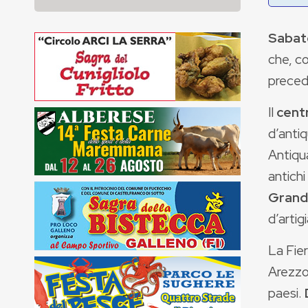
Sabat
che,
co
preced
Il
cent
d’antiq
Antiqua
antichi
Grande
d’artig
La Fie
Arezzo,
paesi.