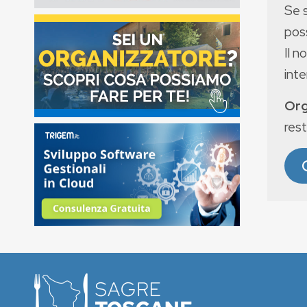
Se 
poss
Il n
int
Org
rest