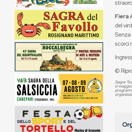
straord
Fiera 
del vi
Senza d
scorci 
Ingress
© Ripr
Sagre Tos
in viaggio
programma
organizza
Org