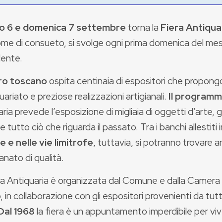
o 6 e domenica 7 settembre
torna la
Fiera Antiqua
me di consueto, si svolge ogni prima domenica del mes
ente.
ro toscano
ospita centinaia di espositori che propon
uariato e preziose realizzazioni artigianali.
Il program
ria prevede l’esposizione di migliaia di oggetti d’arte, gioie
 e tutto ciò che riguarda il passato. Tra i banchi allestiti 
 e nelle vie limitrofe
, tuttavia, si potranno trovare 
ianato di qualità.
ra Antiquaria è organizzata dal Comune e dalla Camera
 in collaborazione con gli espositori provenienti da tutta 
Dal 1968
la fiera è un appuntamento imperdibile per vi