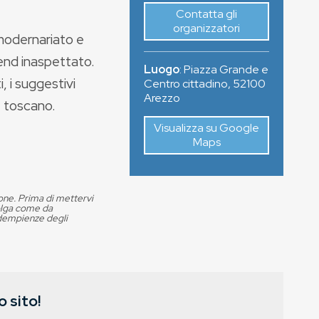
Contatta gli
organizzatori
 modernariato e
end inaspettato.
Luogo
:
Piazza Grande e
, i suggestivi
Centro cittadino
,
52100
Arezzo
re toscano.
Visualizza su Google
Maps
ione. Prima di mettervi
volga come da
adempienze degli
 sito!