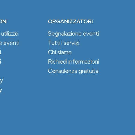
ONI
ORGANIZZATORI
 utilizzo
Segnalazione eventi
e eventi
Tutti i servizi
i
Chi siamo
i
Richiedi informazioni
Consulenza gratuita
cy
y