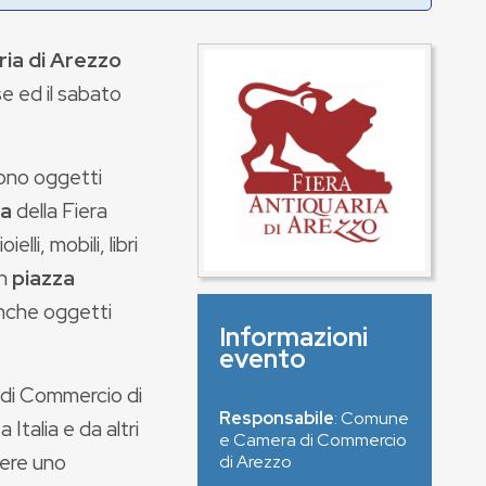
ria di Arezzo
e ed il sabato
gono oggetti
ma
della Fiera
lli, mobili, libri
in
piazza
anche oggetti
Informazioni
evento
 di Commercio di
Responsabile
: Comune
Italia e da altri
e Camera di Commercio
vere uno
di Arezzo