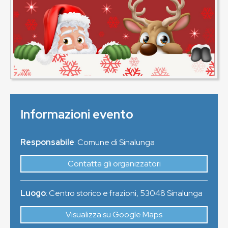
Informazioni evento
Responsabile
: Comune di Sinalunga
Contatta gli organizzatori
Luogo
:
Centro storico e frazioni
,
53048
Sinalunga
Visualizza su Google Maps