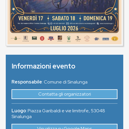
Informazioni evento
Responsabile
: Comune di Sinalunga
Contatta gli organizzatori
Luogo
:
Piazza Garibaldi e vie limitrofe
,
53048
Sinalunga
Visualizza su Google Maps