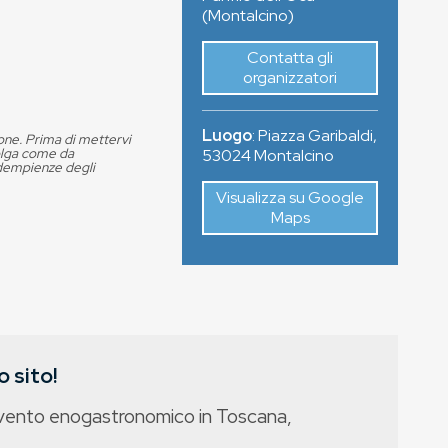
(Montalcino)
Contatta gli
organizzatori
Luogo
:
Piazza Garibaldi
,
ione. Prima di mettervi
volga come da
53024
Montalcino
adempienze degli
Visualizza su Google
Maps
 sito!
evento enogastronomico in Toscana,