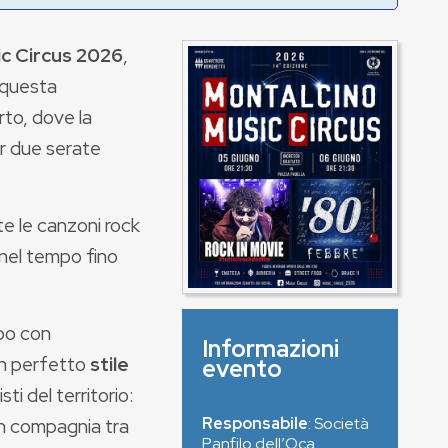
c Circus 2026
,
 questa
rto, dove la
er due serate
te le canzoni rock
o nel tempo fino
ibo con
Informazioni
in perfetto
stile
evento
i del territorio:
Responsabile
: Società
 in compagnia tra
Panfilo dell’Oca