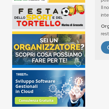
Il n
int
Org
rest