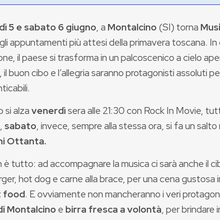
ì 5 e sabato 6 giugno
, a
Montalcino
(SI) torna
Musi
li appuntamenti più attesi della primavera toscana. In
ne, il paese si trasforma in un palcoscenico a cielo ape
 il buon cibo e l’allegria saranno protagonisti assoluti p
ticabili.
io si alza
venerdì
sera alle 21:30 con Rock In Movie, tut
m,
sabato
, invece, sempre alla stessa ora, si fa un salt
ni Ottanta.
 è tutto: ad accompagnare la musica ci sarà anche il c
ger, hot dog e carne alla brace, per una cena gustosa 
t food
. E ovviamente non mancheranno i veri protagonist
di Montalcino
e
birra fresca a volontà
, per brindare