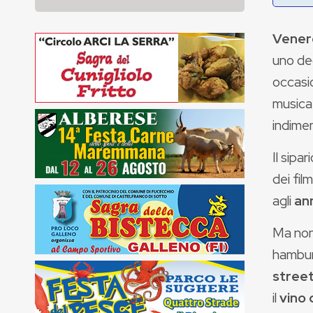
Venerd
uno deg
occasio
musica,
indimen
Il sipar
dei fil
agli
an
Ma non
hambur
stree
il
vino 