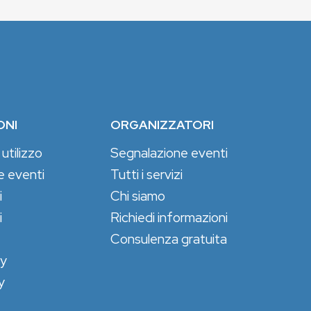
ONI
ORGANIZZATORI
 utilizzo
Segnalazione eventi
e eventi
Tutti i servizi
i
Chi siamo
i
Richiedi informazioni
Consulenza gratuita
cy
y