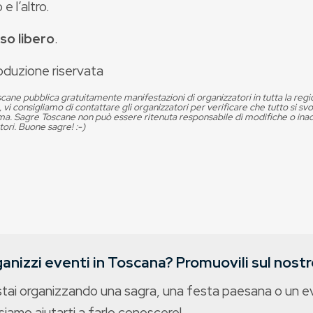
 e l’altro.
so libero
.
oduzione riservata
cane pubblica gratuitamente manifestazioni di organizzatori in tutta la reg
, vi consigliamo di contattare gli organizzatori per verificare che tutto si s
. Sagre Toscane non può essere ritenuta responsabile di modifiche o in
tori. Buone sagre! :-)
anizzi eventi in Toscana? Promuovili sul nostro
stai organizzando una sagra, una festa paesana o un 
iamo aiutarti a farlo conoscere!