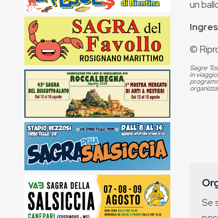
un ballo
Ingres
© Ripr
Sagre Tos
in viaggio
programma
organizza
Org
Se 
poss