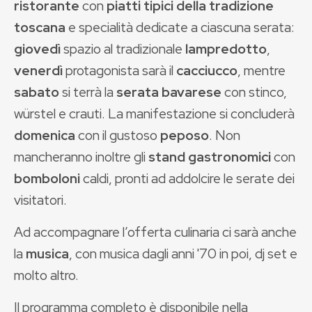
ristorante
con
piatti tipici della tradizione
toscana
e specialità dedicate a ciascuna serata:
giovedì
spazio al tradizionale
lampredotto
,
venerdì
protagonista sarà il
cacciucco
, mentre
sabato
si terrà la
serata bavarese
con stinco,
würstel e crauti. La manifestazione si concluderà
domenica
con il gustoso
peposo
. Non
mancheranno inoltre gli
stand gastronomici
con
bomboloni
caldi, pronti ad addolcire le serate dei
visitatori.
Ad accompagnare l’offerta culinaria ci sarà anche
la
musica
, con musica dagli anni '70 in poi, dj set e
molto altro.
Il programma completo è disponibile nella