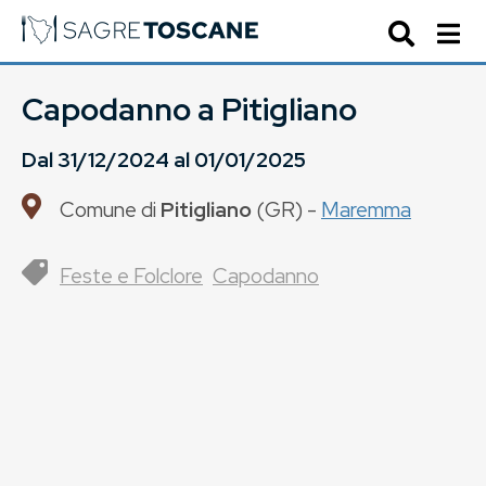
Capodanno a Pitigliano
Dal
31/12/2024
al
01/01/2025
Comune di
Pitigliano
(
GR
) -
Maremma
Feste e Folclore
Capodanno