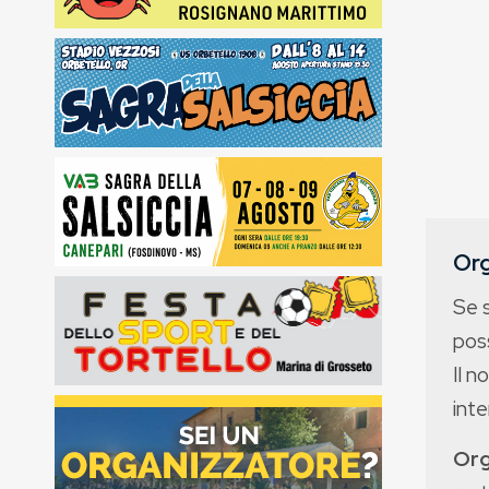
Org
Se 
poss
Il n
int
Org