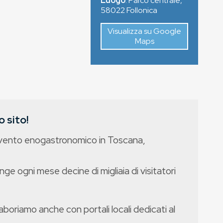
Luogo
:
Parco centrale
,
58022
Follonica
Visualizza su Google
Maps
 sito!
evento enogastronomico in Toscana,
nge ogni mese decine di migliaia di visitatori
boriamo anche con portali locali dedicati al