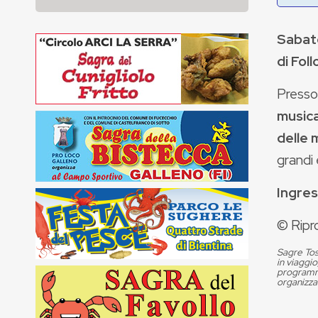
Sabato
di Foll
Presso 
music
delle
grandi 
Ingres
© Ripr
Sagre Tos
in viaggio
programma
organizza