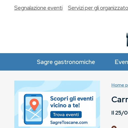
Segnalazione eventi
Servizi per gli organizzato
Sagre gastronomiche
Even
Home p
Carn
Il
25/0