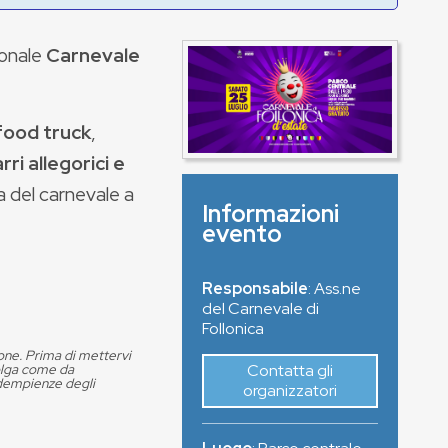
ionale
Carnevale
food truck
,
rri allegorici e
a del carnevale a
Informazioni
evento
Responsabile
: Ass.ne
del Carnevale di
Follonica
ione. Prima di mettervi
Contatta gli
volga come da
adempienze degli
organizzatori