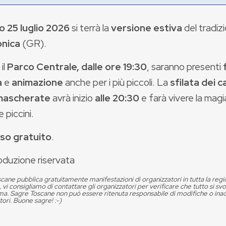
 25 luglio 2026
si terrà la
versione estiva
del tradiz
onica
(GR).
il
Parco Centrale, dalle ore 19:30
, saranno presenti
a
e
animazione
anche per i più piccoli. La
sfilata dei ca
 mascherate
avrà inizio
alle 20:30
e farà vivere la magi
e piccini.
so gratuito
.
oduzione riservata
cane pubblica gratuitamente manifestazioni di organizzatori in tutta la reg
, vi consigliamo di contattare gli organizzatori per verificare che tutto si s
. Sagre Toscane non può essere ritenuta responsabile di modifiche o in
tori. Buone sagre! :-)