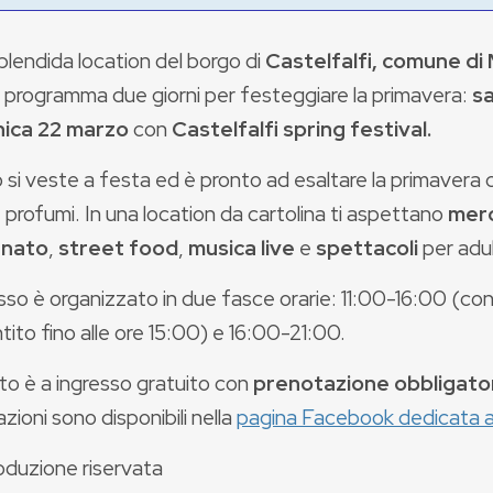
plendida location del borgo di
Castelfalfi, comune di
n programma due giorni per festeggiare la primavera:
sa
ica 22 marzo
con
Castelfalfi spring festival.
o si veste a festa ed è pronto ad esaltare la primavera c
e profumi. In una location da cartolina ti aspettano
merc
anato
,
street food
,
musica live
e
spettacoli
per adul
esso è organizzato in due fasce orarie: 11:00-16:00 (c
ito fino alle ore 15:00) e 16:00-21:00.
to è a ingresso gratuito con
prenotazione obbligato
zioni sono disponibili nella
pagina Facebook dedicata a
oduzione riservata