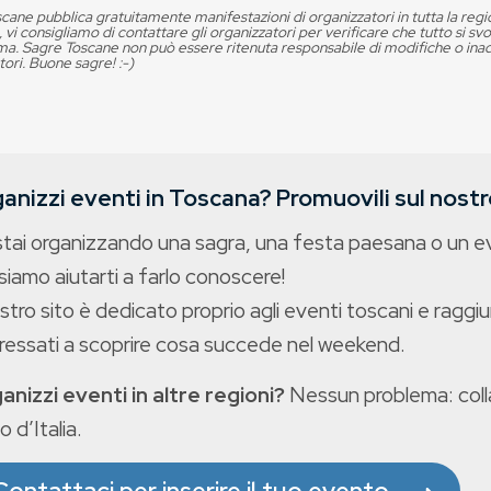
cane pubblica gratuitamente manifestazioni di organizzatori in tutta la reg
, vi consigliamo di contattare gli organizzatori per verificare che tutto si s
. Sagre Toscane non può essere ritenuta responsabile di modifiche o in
tori. Buone sagre! :-)
anizzi eventi in Toscana? Promuovili sul nostro
stai organizzando una sagra, una festa paesana o un 
iamo aiutarti a farlo conoscere!
ostro sito è dedicato proprio agli eventi toscani e raggiu
eressati a scoprire cosa succede nel weekend.
anizzi eventi in altre regioni?
Nessun problema: colla
o d’Italia.
Contattaci per inserire il tuo evento