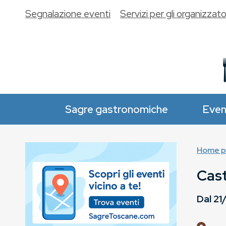
Segnalazione eventi
Servizi per gli organizzato
Sagre gastronomiche
Even
Home p
Cast
Dal
21