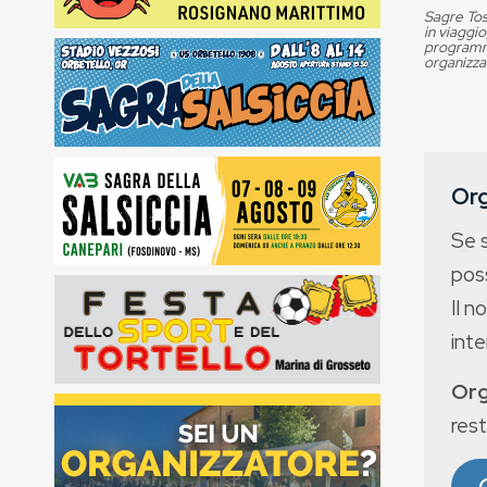
Sagre Tos
in viaggio
programma
organizza
Org
Se 
poss
Il n
int
Org
rest