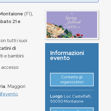
 Montaione
(FI),
bato 21 e
on tutti i suoi
atini di
Informazioni
ti e bambini.
evento
on accesso
Contatta gli
organizzatori
ria
. Maggiori
ll'evento
.
Luogo
:
Loc. Castelfalfi
,
50050
Montaione