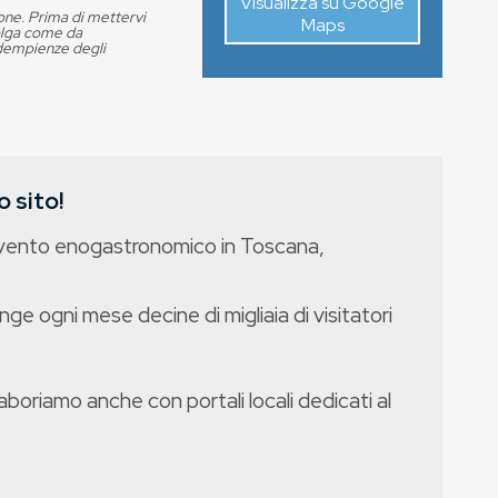
Visualizza su Google
ione. Prima di mettervi
Maps
volga come da
adempienze degli
 sito!
evento enogastronomico in Toscana,
nge ogni mese decine di migliaia di visitatori
boriamo anche con portali locali dedicati al