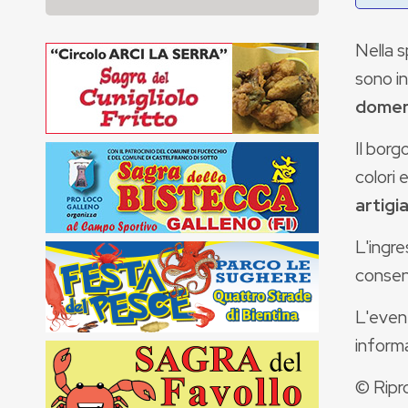
Nella s
sono
i
domen
Il borg
colori 
artigi
L'ingr
consent
L'even
informa
© Ripr