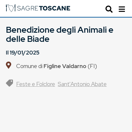
Benedizione degli Animali e
delle Biade
Il
19/01/2025
Comune di
Figline Valdarno
(
FI
)
Feste e Folclore
Sant'Antonio Abate